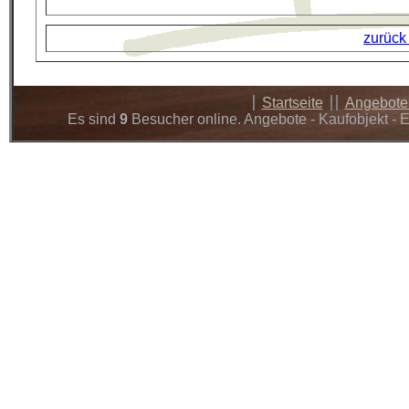
zurück
Startseite
Angebot
Es sind
9
Besucher online. Angebote - Kaufobjekt - 