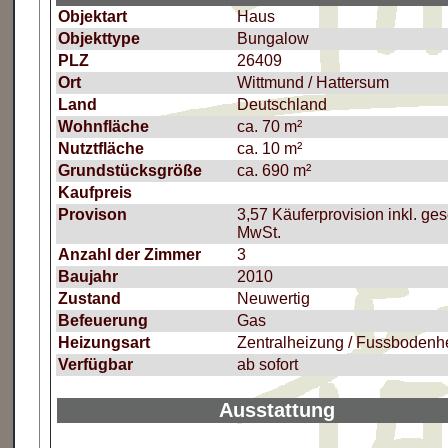
Objektart
Haus
Objekttype
Bungalow
PLZ
26409
Ort
Wittmund / Hattersum
Land
Deutschland
Wohnfläche
ca. 70 m²
Nutztfläche
ca. 10 m²
Grundstücksgröße
ca. 690 m²
Kaufpreis
Provison
3,57 Käuferprovision inkl. ges
MwSt.
Anzahl der Zimmer
3
Baujahr
2010
Zustand
Neuwertig
Befeuerung
Gas
Heizungsart
Zentralheizung / Fussbodenh
Verfügbar
ab sofort
Ausstattung