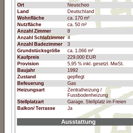
Ort
Neuschoo
Land
Deutschland
Wohnfläche
ca. 170 m²
Nutzfläche
ca. 50 m²
Anzahl Zimmer
8
Anzahl Schlafzimmer
4
Anzahl Badezimmer
3
Grundstücksgröße
ca. 1.066 m²
Kaufpreis
229.000 EUR
Provision
5,95 % inkl. gesetzl. MwSt.
Baujahr
1992
Zustand
gepflegt
Befeuerung
Gas
Heizungsart
Zentralheizung /
Fussbodenheizung
Stellplatzart
Garage, Stellplatz im Freien
Balkon/ Terrasse
Ja
Ausstattung