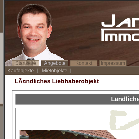
Ja
Imm
Startseite
Angebote
Kontakt
Impressum
Kaufobjekte
|
Mietobjekte
|
LÃ¤ndliches Liebhaberobjekt
Ländlich