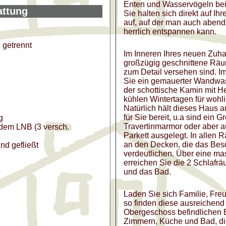
Enten und Wasservögeln be
attung
Sie halten sich direkt auf I
auf, auf der man auch aben
herrlich entspannen kann.
 getrennt
Im Inneren Ihres neuen Zuha
großzügig geschnittene Räum
zum Detail versehen sind. 
Sie ein gemauerter Wandwass
der schottische Kamin mit H
kühlen Wintertagen für wohl
Natürlich hält dieses Haus a
für Sie bereit, u.a sind ein 
g
Travertinmarmor oder aber 
ndem LNB (3 versch.
Parkett ausgelegt. In allen 
an den Decken, die das Be
nd gefließt
verdeutlichen. Über eine ma
erreichen Sie die 2 Schlafr
und das Bad.
Laden Sie sich Familie, Fre
so finden diese ausreichend 
Obergeschoss befindlichen 
Zimmern, Küche und Bad, di