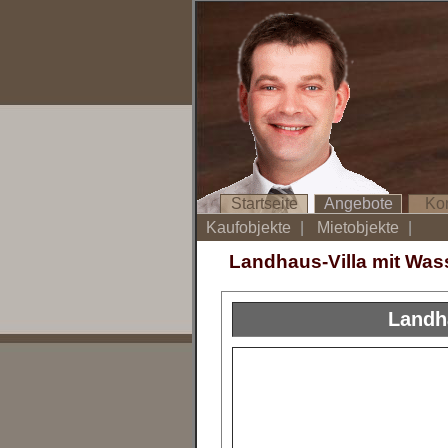
Startseite
Angebote
Ko
Kaufobjekte
|
Mietobjekte
|
Landhaus-Villa mit Was
Landha