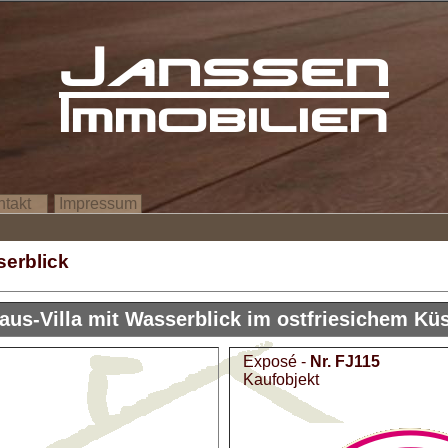
Janssen
Immobilien
ntakt
Impressum
serblick
us-Villa mit Wasserblick im ostfriesichem Küs
Exposé -
Nr. FJ115
Kaufobjekt