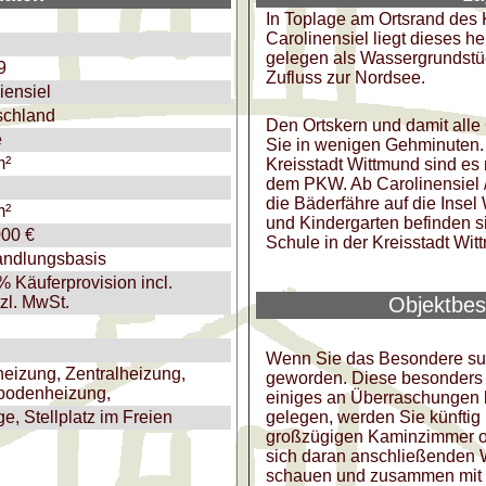
In Toplage am Ortsrand des
Carolinensiel liegt dieses h
gelegen als Wassergrundstü
9
Zufluss zur Nordsee.
iensiel
schland
Den Ortskern und damit alle
e
Sie in wenigen Gehminuten. 
m²
Kreisstadt Wittmund sind es
dem PKW. Ab Carolinensiel / 
die Bäderfähre auf die Inse
m²
und Kindergarten befinden si
000 €
Schule in der Kreisstadt Wit
andlungsbasis
% Käuferprovision incl.
zl. MwSt.
Objektbes
Wenn Sie das Besondere such
eizung, Zentralheizung,
geworden. Diese besonders g
bodenheizung,
einiges an Überraschungen be
e, Stellplatz im Freien
gelegen, werden Sie künftig
großzügigen Kaminzimmer od
sich daran anschließenden 
schauen und zusammen mit 