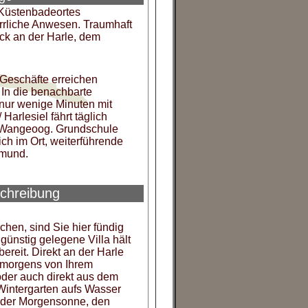
 Küstenbadeortes
errliche Anwesen. Traumhaft
ck an der Harle, dem
 Geschäfte erreichen
In die benachbarte
 nur wenige Minuten mit
Harlesiel fährt täglich
l Wangeoog. Grundschule
ch im Ort, weiterführende
tmund.
chreibung
en, sind Sie hier fündig
ünstig gelegene Villa hält
reit. Direkt an der Harle
 morgens von Ihrem
er auch direkt aus dem
Wintergarten aufs Wasser
der Morgensonne, den