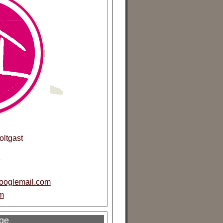
ltgast
9
ooglemail.com
m
ge