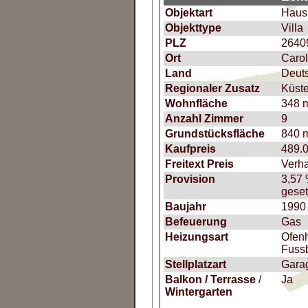
Objektart
Haus
Objekttype
Villa
PLZ
2640
Ort
Carol
Land
Deut
Regionaler Zusatz
Küst
Wohnfläche
348 
Anzahl Zimmer
9
Grundstücksfläche
840 
Kaufpreis
489.
Freitext Preis
Verh
Provision
3,57 
geset
Baujahr
1990
Befeuerung
Gas
Heizungsart
Ofenh
Fuss
Stellplatzart
Garag
Balkon / Terrasse
/
Ja
Wintergarten