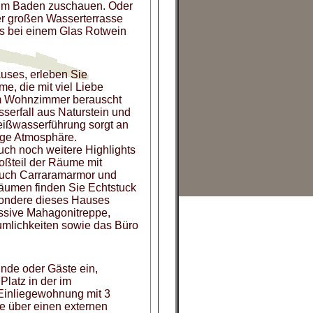
im Baden zuschauen. Oder
hrer großen Wasserterrasse
ds bei einem Glas Rotwein
uses, erleben Sie
e, die mit viel Liebe
Im Wohnzimmer berauscht
erfall aus Naturstein und
eißwasserführung sorgt an
ige Atmosphäre.
uch noch weitere Highlights
Großteil der Räume mit
auch Carraramarmor und
Räumen finden Sie Echtstuck
sondere dieses Hauses
ssive Mahagonitreppe,
äumlichkeiten sowie das Büro
unde oder Gäste ein,
Platz in der im
Einliegewohnung mit 3
e über einen externen