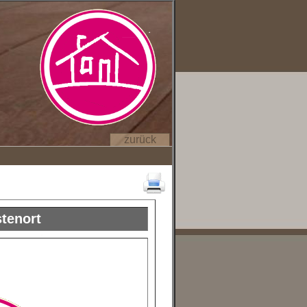
zurück
tenort