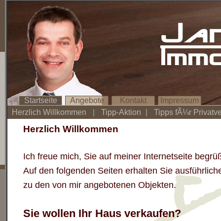
Ja
Imm
Startseite
Angebote
Kontakt
Impressum
Herzlich Willkommen
|
Tipp-Aktion
|
Tipps fÃ¼r Privatv
Herzlich Willkommen
Ich freue mich, Sie auf meiner Internetseite begr
Auf den folgenden Seiten erhalten Sie ausführlich
zu
den von mir angebotenen Objekten.
Sie wollen Ihr Haus verkaufen?