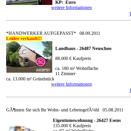
KP: Euro
weitere Informationen
*HANDWERKER AUFGEPASST*
08.09.2011
Leider verkauft!!!
Landhaus - 26487 Neuschoo
88.000 € Kaufpreis
ca. 180 m² Wohnfläche
11 Zimmer
ca. 13.000 m² Gründstück
weitere Informationen
GÃ¶nnen Sie sich Ihr Wohn- und LebensgefÃ¼hl
05.08.2011
Eigentumswohnung - 26427 Esens
135.000 € Kaufpreis
ca. 97 m² Wohnfläche