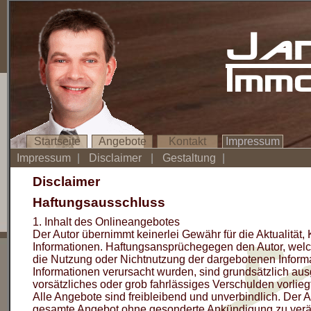
Ja
Imm
Startseite
Angebote
Kontakt
Impressum
Impressum
|
Disclaimer
|
Gestaltung
|
Disclaimer
Haftungsausschluss
1. Inhalt des Onlineangebotes
Der Autor übernimmt keinerlei Gewähr für die Aktualität, K
Informationen. Haftungsansprüchegegen den Autor, welche
die Nutzung oder Nichtnutzung der dargebotenen Informa
Informationen verursacht wurden, sind grundsätzlich aus
vorsätzliches oder grob fahrlässiges Verschulden vorliegt
Alle Angebote sind freibleibend und unverbindlich. Der Au
gesamte Angebot ohne gesonderte Ankündigung zu veränd