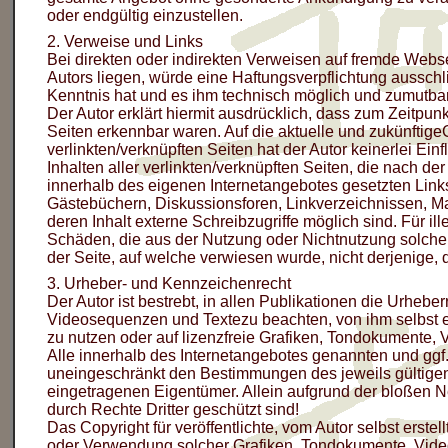
oder endgültig einzustellen.
2. Verweise und Links
Bei direkten oder indirekten Verweisen auf fremde Webs
Autors liegen, würde eine Haftungsverpflichtung ausschlie
Kenntnis hat und es ihm technisch möglich und zumutbar 
Der Autor erklärt hiermit ausdrücklich, dass zum Zeitpunk
Seiten erkennbar waren. Auf die aktuelle und zukünftigeG
verlinkten/verknüpften Seiten hat der Autor keinerlei Einf
Inhalten aller verlinkten/verknüpften Seiten, die nach der
innerhalb des eigenen Internetangebotes gesetzten Link
Gästebüchern, Diskussionsforen, Linkverzeichnissen, Ma
deren Inhalt externe Schreibzugriffe möglich sind. Für il
Schäden, die aus der Nutzung oder Nichtnutzung solchera
der Seite, auf welche verwiesen wurde, nicht derjenige, d
3. Urheber- und Kennzeichenrecht
Der Autor ist bestrebt, in allen Publikationen die Urheb
Videosequenzen und Textezu beachten, von ihm selbst e
zu nutzen oder auf lizenzfreie Grafiken, Tondokumente,
Alle innerhalb des Internetangebotes genannten und ggf
uneingeschränkt den Bestimmungen des jeweils gültigen
eingetragenen Eigentümer. Allein aufgrund der bloßen N
durch Rechte Dritter geschützt sind!
Das Copyright für veröffentlichte, vom Autor selbst erstell
oder Verwendung solcher Grafiken, Tondokumente, Vide